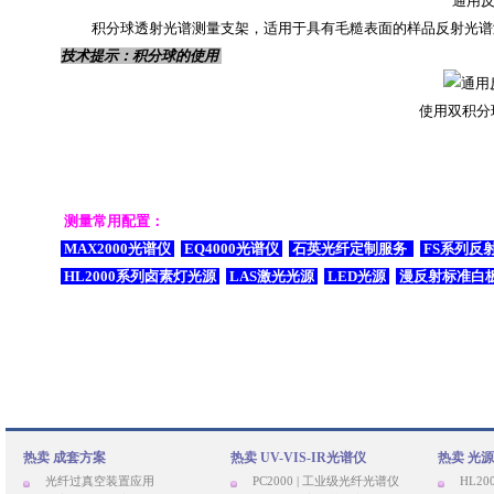
通用反
积分球透射光谱测量支架，适用于具有毛糙表面的样品反射光谱
技术提示：积分球的使用
使用双积分
测量常用配置：
MAX2000光谱仪
EQ4000
光谱仪
石英光纤定制服务
FS
系列反
HL2000
系列卤素灯光源
LAS
激光光源
LED
光源
漫反射标准白
热卖 成套方案
热卖 UV-VIS-IR光谱仪
热卖 光源
光纤过真空装置应用
PC2000 | 工业级光纤光谱仪
HL20